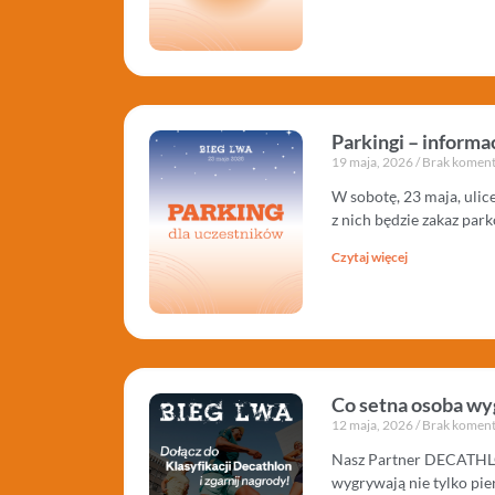
Parkingi – informa
19 maja, 2026
Brak koment
W sobotę, 23 maja, ulic
z nich będzie zakaz park
Czytaj więcej
Co setna osoba w
12 maja, 2026
Brak koment
Nasz Partner DECATHLON 
wygrywają nie tylko pie