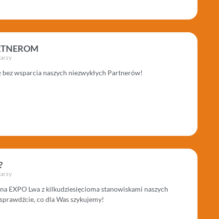
RTNEROM
arzy
ię bez wsparcia naszych niezwykłych Partnerów!
?
arzy
 na EXPO Lwa z kilkudziesięcioma stanowiskami naszych
sprawdźcie, co dla Was szykujemy!