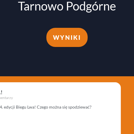
Tarnowo Podgórne
WYNIKI
!
entarzy
4. edycji Biegu Lwa! Czego można się spodziewać?