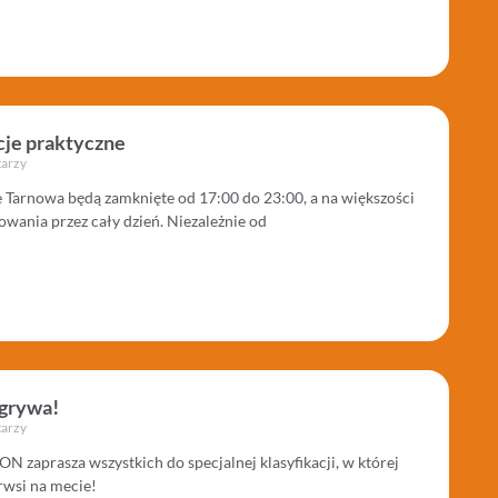
cje praktyczne
arzy
e Tarnowa będą zamknięte od 17:00 do 23:00, a na większości
owania przez cały dzień. Niezależnie od
ygrywa!
arzy
zaprasza wszystkich do specjalnej klasyfikacji, w której
rwsi na mecie!