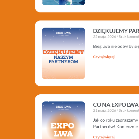
DZIĘKUJEMY PA
25 maja, 2026
Brak koment
Bieg Lwa nie odbyłby s
Czytaj więcej
CO NA EXPO LWA
21 maja, 2026
Brak koment
Jak co roku zapraszamy
Partnerów! Koniecznie 
Czytaj więcej