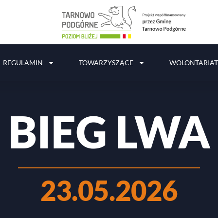
REGULAMIN
TOWARZYSZĄCE
WOLONTARIAT
BIEG LWA
_________________
23.05.2026