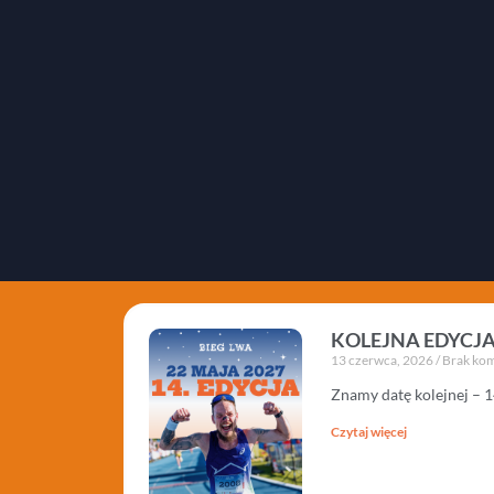
KOLEJNA EDYCJA
13 czerwca, 2026
Brak kom
Znamy datę kolejnej – 1
Czytaj więcej