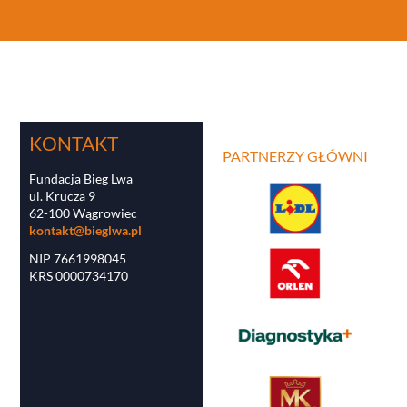
KONTAKT
PARTNERZY GŁÓWNI
Fundacja Bieg Lwa
ul. Krucza 9
62-100 Wągrowiec
kontakt@bieglwa.pl
NIP 7661998045
KRS 0000734170