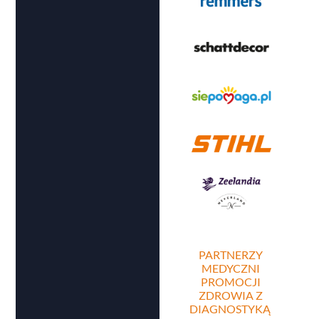
PARTNERZY
MEDYCZNI
PROMOCJI
ZDROWIA Z
DIAGNOSTYKĄ