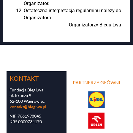
Organizator.
Ostateczna interpretacja regulaminu należy do
Organizatora.
Organizatorzy Biegu Lwa
KONTAKT
PARTNERZY GŁÓWNI
Fundacja Bieg Lwa
ul. Krucza 9
62-100 Wągrowiec
kontakt@bieglwa.pl
NIP 7661998045
KRS 0000734170