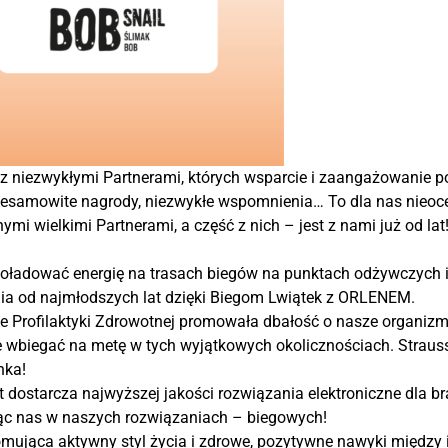
 niezwykłymi Partnerami, których wsparcie i zaangażowanie 
esamowite nagrody, niezwykłe wspomnienia… To dla nas nieoce
ymi wielkimi Partnerami, a część z nich – jest z nami już od lat
 doładować energię na trasach biegów na punktach odżywczych 
a od najmłodszych lat dzięki Biegom Lwiątek z ORLENEM.
e Profilaktyki Zdrowotnej promowała dbałość o nasze organizmy
e wbiegać na metę w tych wyjątkowych okolicznościach. Straus
nka!
at dostarcza najwyższej jakości rozwiązania elektroniczne dla 
ając nas w naszych rozwiązaniach – biegowych!
omująca aktywny styl życia i zdrowe, pozytywne nawyki między 