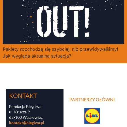
Pakiety rozchodzą się szybciej, niż przewidywaliśmy!
Jak wygląda aktualna sytuacja?
KONTAKT
PARTNERZY GŁÓWNI
Fundacja Bieg Lwa
ul. Krucza 9
62-100 Wągrowiec
kontakt@bieglwa.pl