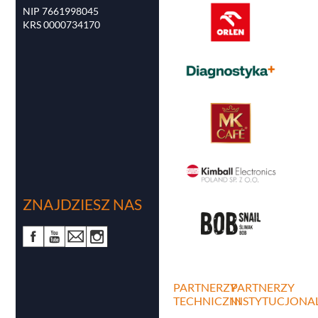
NIP 7661998045
KRS 0000734170
ZNAJDZIESZ NAS
PARTNERZY
PARTNERZY
TECHNICZNI
INSTYTUCJONA