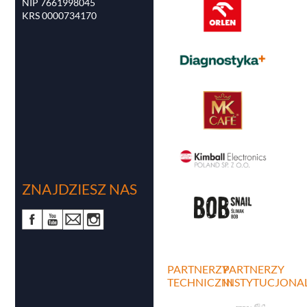
NIP 7661998045
KRS 0000734170
ZNAJDZIESZ NAS
PARTNERZY
PARTNERZY
TECHNICZNI
INSTYTUCJONA