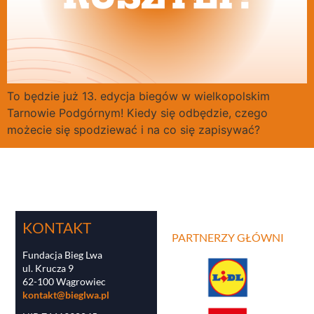
To będzie już 13. edycja biegów w wielkopolskim
Tarnowie Podgórnym! Kiedy się odbędzie, czego
możecie się spodziewać i na co się zapisywać?
KONTAKT
PARTNERZY GŁÓWNI
Fundacja Bieg Lwa
ul. Krucza 9
62-100 Wągrowiec
kontakt@bieglwa.pl