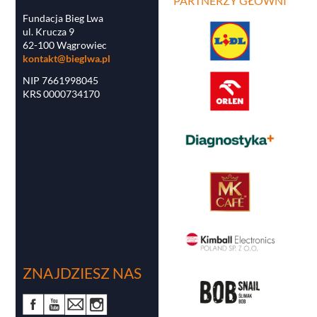
PARTNERZY GŁÓWNI
Fundacja Bieg Lwa
ul. Krucza 9
62-100 Wągrowiec
kontakt@bieglwa.pl
NIP 7661998045
KRS 0000734170
ZNAJDZIESZ NAS